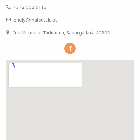
+372 502 5113​
enely@matsutalu.eu​
Ida-Virumaa, Tudulinna, Sahargu küla 42202
F
a
c
e
b
o
o
k
-
f