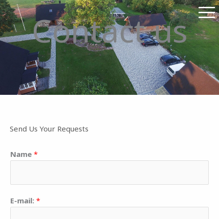
Skip
Contact us
to
content
Send Us Your Requests
Name
*
E-mail:
*